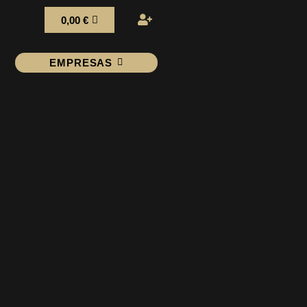
0,00
€
EMPRESAS
o”