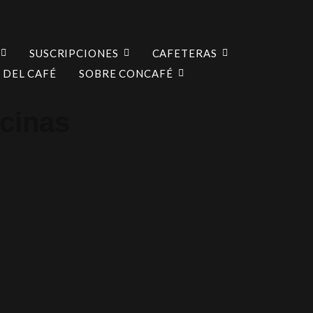
SUSCRIPCIONES
CAFETERAS
 DEL CAFÉ
SOBRE CONCAFÉ
icinas
r del planeta sin renunciar al aroma perfect
ra oficinas
e calidad en la oficina puede incrementar la productividad y...
ra tu empresa: claves para acertar”
nas
a oficina no solo estimula la productividad, también...