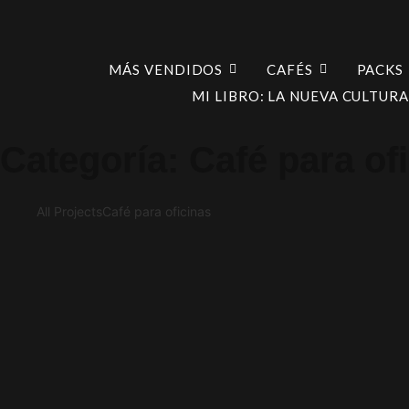
MÁS VENDIDOS
CAFÉS
PACKS
MI LIBRO: LA NUEVA CULTURA
Categoría: Café para of
All Projects
Café para oficinas
“Café para oficinas sostenibles: cómo cuida
Café pa
Tiempo estimado de lectura: 6 minutos Puntos clave El café d
“Cómo elegir el proveedor de café ideal pa
Café para ofici
Tiempo estimado de lectura: 5 minutos Puntos clave Un buen café en l