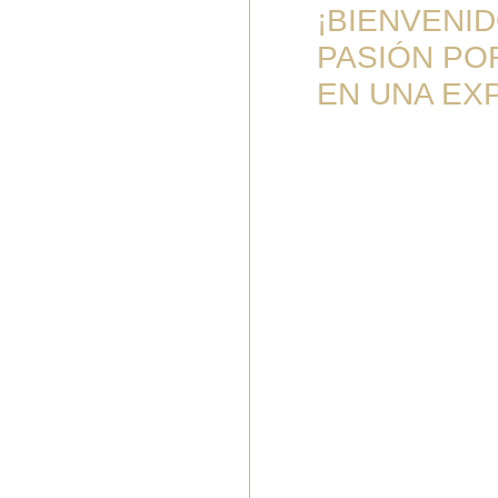
¡BIENVENID
PASIÓN POR
UNA EXPERI
Somos una empres
especialidad cui
regiones del mund
clientes una exp
granos hasta la en
Nos comprometemo
calidad en cad
empaquetado. Tr
comparten nuest
Además, nuestro e
disponible para a
que tu experienci