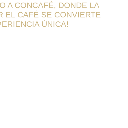
O A CONCAFÉ, DONDE LA
 EL CAFÉ SE CONVIERTE EN
ENCIA ÚNICA!
a española dedicada a la venta de café de
dadosamente seleccionado de las mejores
o. Nuestro objetivo es ofrecer a nuestros
eriencia única, desde la selección de los
trega en su hogar o negocio.
s a mantener los más altos estándares de
a etapa, desde el tostado hasta el
abajamos con proveedores y socios que
ra pasión por el café de especialidad.
quipo de servicio al cliente está siempre
sistirte en cualquier momento, asegurando
a con conCAFÉ sea excepcional.