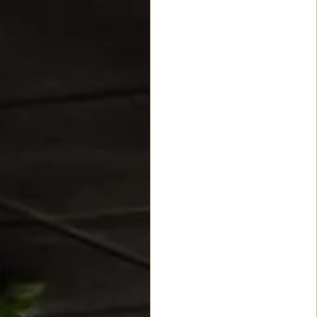
protagonista:
aprenderás sobre la
segunda bebida más
consumida del mundo
en nuestras catas de
café y talleres
grupales, guiados por
baristas profesionales
en un viaje inmersivo
que despertará a tus
cinco sentidos.
El café como
cómplice.: estará
siempre disponible
para disfrutarlo y
recargar energías
durante cualquier
evento, ponencias,
podcast, debates y