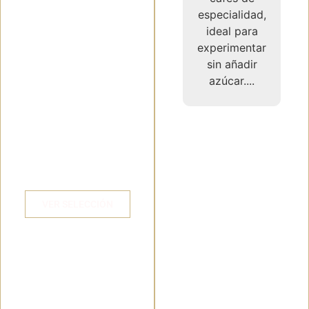
orígenes que harán
especialidad,
el maridaje
ideal para
perfecto,
experimentar
brindándole a tu
sin añadir
clientela los mejores
azúcar....
perfiles de
sabor,
mejorando su
experiencia,
haciéndolos sentir
más valorados y
satisfechos.
VER SELECCIÓN