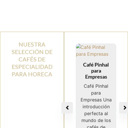
NUESTRA
SELECCIÓN DE
CAFÉS DE
Café Pinhal
ESPECIALIDAD
para
PARA HORECA
Empresas
Mejora la
Café Pinhal
experiencia de tus
para
clientes y aumenta
Empresas Una
su fidelidad con
introducción
nuestra selección
perfecta al
café de especialidad
fresco y de
mundo de los
temporada con
cafés de