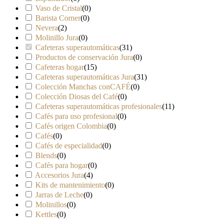
Vaso de Cristal
(
0
)
Barista Corner
(
0
)
Nevera
(
2
)
Molinillo Jura
(
0
)
Cafeteras superautomáticas
(
31
)
Productos de conservación Jura
(
0
)
Cafeteras hogar
(
15
)
Cafeteras superautomáticas Jura
(
31
)
Colección Manchas conCAFÉ
(
0
)
Colección Diosas del Café
(
0
)
Cafeteras superautomáticas profesionales
(
11
)
Cafés para uso profesional
(
0
)
Cafés origen Colombia
(
0
)
Cafés
(
0
)
Cafés de especialidad
(
0
)
Blends
(
0
)
Cafés para hogar
(
0
)
Accesorios Jura
(
4
)
Kits de mantenimiento
(
0
)
Jarras de Leche
(
0
)
Molinillos
(
0
)
Kettles
(
0
)