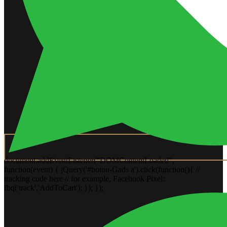
document.addEventListener("DOMContentLoaded",
function(event) { jQuery('#boton-Gads a').click(function(){ //
tracking code here // for example, Facebook Pixel:
fbq('track','AddToCart'); }); });