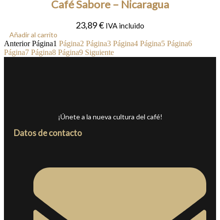
Café Sabore – Nicaragua
23,89
€
IVA incluido
Añadir al carrito
Anterior
Página
1
Página
2
Página
3
Página
4
Página
5
Página
6
Página
7
Página
8
Página
9
Siguiente
¡Únete a la nueva cultura del café!
Datos de contacto