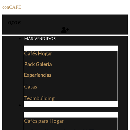
conCAFÉ
0,00
€
MÁS VENDIDOS
Cafés Hogar
Pack Galería
Experiencias
Catas
Teambuilding
CAFÉS
Cafés para Hogar