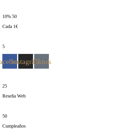
10% 50
Cada 1€
5
acebook
Instagram
Tiktok
25
Reseña Web
50
Cumpleaños