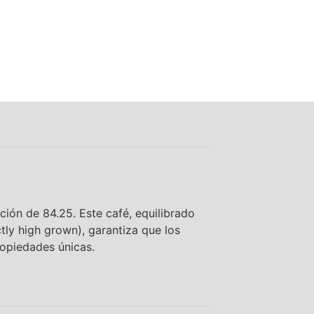
ión de 84.25. Este café, equilibrado
ctly high grown), garantiza que los
opiedades únicas.