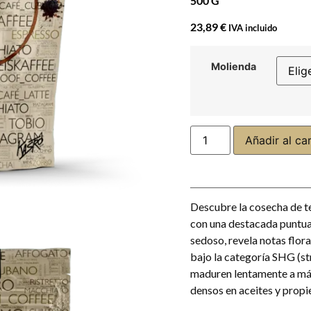
500 G
23,89
€
IVA incluido
Molienda
Añadir al car
Descubre la cosecha de t
con una destacada puntuac
sedoso, revela notas flora
bajo la categoría SHG (st
maduren lentamente a má
densos en aceites y propi