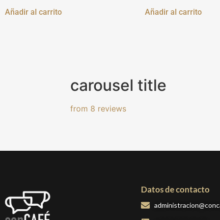
Añadir al carrito
Añadir al carrito
carousel title
from 8 reviews
Datos de contacto
administracion@conc