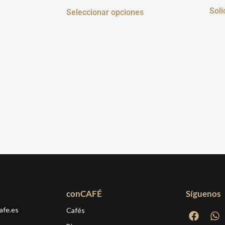
Soli
Seleccionar opciones
conCAFÉ
Síguenos
afe.es
Cafés