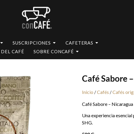
SUSCRIPCIONES
CAFETERAS
 DEL CAFÉ
SOBRE CONCAFÉ
Café Sabore –
Inicio
/
Cafés
/
Cafés ori
Café Sabore – Nicaragua
Una experiencia esencial 
SHG.