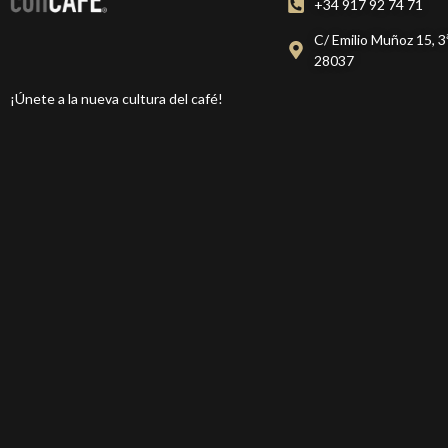
+34 917 92 74 71
C/ Emilio Muñoz 15, 3
28037
¡Únete a la nueva cultura del café!