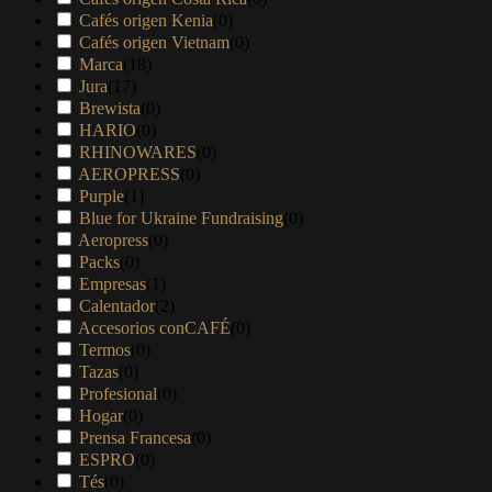
Cafés origen Kenia
(
0
)
Cafés origen Vietnam
(
0
)
Marca
(
18
)
Jura
(
17
)
Brewista
(
0
)
HARIO
(
0
)
RHINOWARES
(
0
)
AEROPRESS
(
0
)
Purple
(
1
)
Blue for Ukraine Fundraising
(
0
)
Aeropress
(
0
)
Packs
(
0
)
Empresas
(
1
)
Calentador
(
2
)
Accesorios conCAFÉ
(
0
)
Termos
(
0
)
Tazas
(
0
)
Profesional
(
0
)
Hogar
(
0
)
Prensa Francesa
(
0
)
ESPRO
(
0
)
Tés
(
0
)