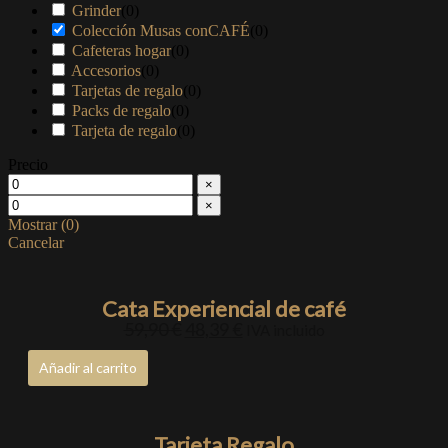
Grinder
(
0
)
Colección Musas conCAFÉ
(
0
)
Cafeteras hogar
(
0
)
Accesorios
(
0
)
Tarjetas de regalo
(
0
)
Packs de regalo
(
0
)
Tarjeta de regalo
(
0
)
Precio
×
×
Mostrar
(
0
)
Cancelar
Cata Experiencial de café
59,90
€
48,39
€
IVA incluido
Añadir al carrito
Tarjeta Regalo