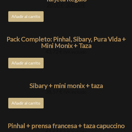
20,00
€
-
300,00
€
Añadir al carrito
Pack Completo: Pinhal, Sibary, Pura Vida +
Mini Monix + Taza
43,72
€
IVA incluido
Añadir al carrito
Sibary + mini monix + taza
38,57
€
IVA incluido
Añadir al carrito
Pinhal + prensa francesa + taza capuccino
61,64
€