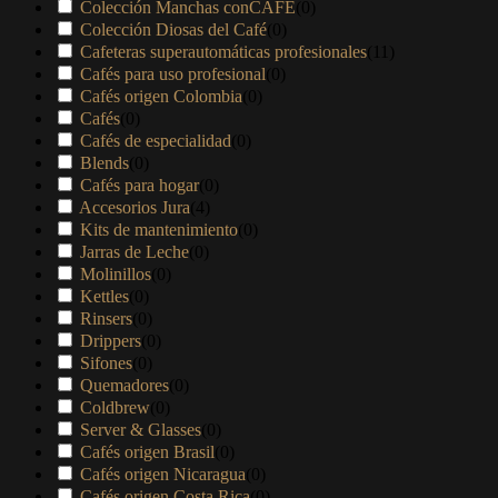
Colección Manchas conCAFÉ
(
0
)
Colección Diosas del Café
(
0
)
Cafeteras superautomáticas profesionales
(
11
)
Cafés para uso profesional
(
0
)
Cafés origen Colombia
(
0
)
Cafés
(
0
)
Cafés de especialidad
(
0
)
Blends
(
0
)
Cafés para hogar
(
0
)
Accesorios Jura
(
4
)
Kits de mantenimiento
(
0
)
Jarras de Leche
(
0
)
Molinillos
(
0
)
Kettles
(
0
)
Rinsers
(
0
)
Drippers
(
0
)
Sifones
(
0
)
Quemadores
(
0
)
Coldbrew
(
0
)
Server & Glasses
(
0
)
Cafés origen Brasil
(
0
)
Cafés origen Nicaragua
(
0
)
Cafés origen Costa Rica
(
0
)