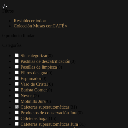
Filtros
Restablecer todo
×
Colección Musas conCAFÉ
×
0
producto fundar
Categorías
Sin categorizar
(
0
)
Pastillas de descalcificación
(
0
)
Pastillas de limpieza
(
0
)
Filtros de agua
(
0
)
Espumador
(
0
)
Vaso de Cristal
(
0
)
Barista Corner
(
0
)
Nevera
(
2
)
Molinillo Jura
(
0
)
Cafeteras superautomáticas
(
31
)
Productos de conservación Jura
(
0
)
Cafeteras hogar
(
15
)
Cafeteras superautomáticas Jura
(
31
)