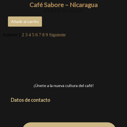
Café Sabore – Nicaragua
23,89
€
IVA incluido
Añadir al carrito
Anterior
1
2
3
4
5
6
7
8
9
Siguiente
¡Únete a la nueva cultura del café!
Datos de contacto