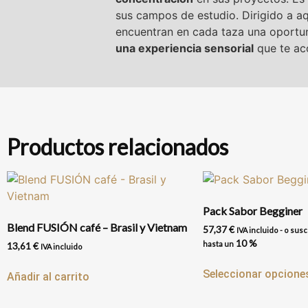
sus campos de estudio. Dirigido a aq
encuentran en cada taza una oportu
una experiencia sensorial
que te ac
Productos relacionados
Pack Sabor Begginer
Blend FUSIÓN café – Brasil y Vietnam
57,37
€
IVA incluido
-
o susc
10 %
hasta un
13,61
€
IVA incluido
Seleccionar opcione
Añadir al carrito