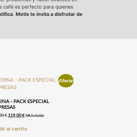
e café es perfecto para quienes
tífica
.
Metis te invita a disfrutar de
¡Oferta!
INA – PACK ESPECIAL
RESAS
00
€
119,00
€
IVA incluido
ir al carrito