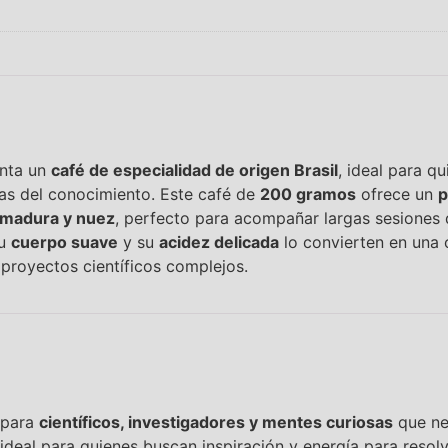
enta un
café de especialidad de origen Brasil
, ideal para q
ras del conocimiento. Este café de
200 gramos
ofrece un
p
a madura y nuez
, perfecto para acompañar largas sesiones 
su
cuerpo suave
y su
acidez delicada
lo convierten en una 
 proyectos científicos complejos.
 para
científicos, investigadores y mentes curiosas
que ne
ideal para quienes buscan inspiración y energía para reso