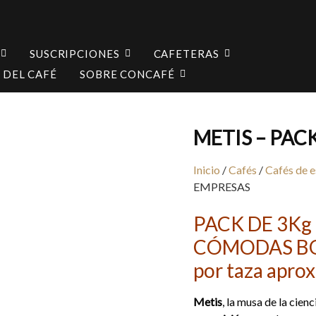
SUSCRIPCIONES
CAFETERAS
 DEL CAFÉ
SOBRE CONCAFÉ
METIS – PAC
Inicio
/
Cafés
/
Cafés de e
EMPRESAS
PACK DE 3Kg 
CÓMODAS BOL
por taza aprox
Metis
, la musa de la cien