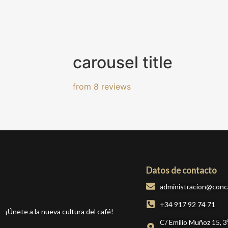
carousel title
from 8 reviews
Datos de contacto
administracion@conc
+34 917 92 74 71
¡Únete a la nueva cultura del café!
C/ Emilio Muñoz 15, 3