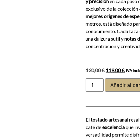
y precisión
en cada paso d
exclusivo de la colección
mejores orígenes de espe
metros, está diseñado pa
conocimiento. Cada taza 
una dulzura sutil y
notas 
concentración y creativida
130,00
€
119,00
€
IVA incl
Añadir al car
El
tostado artesanal
resal
café de
excelencia
que inv
versatilidad permite disf