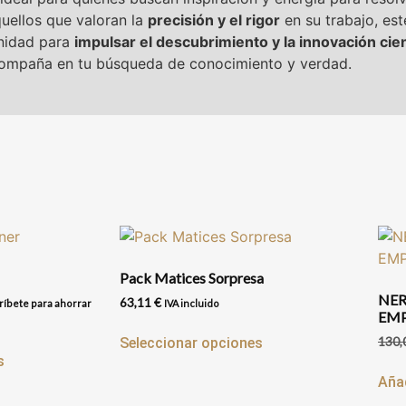
uellos que valoran la
precisión y el rigor
en su trabajo, est
nidad para
impulsar el descubrimiento y la innovación cien
ompaña en tu búsqueda de conocimiento y verdad.
Pack Matices Sorpresa
NER
63,11
€
ríbete para ahorrar
IVA incluido
EMP
130,
Seleccionar opciones
s
Añad