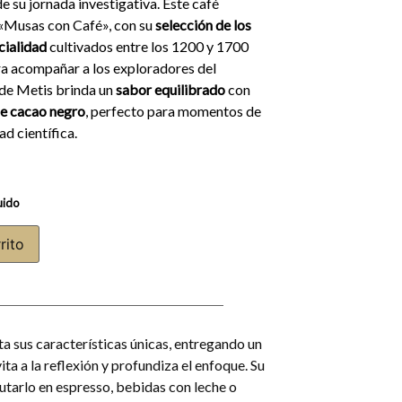
e su jornada investigativa. Este café
 «Musas con Café», con su
selección de los
cialidad
cultivados entre los 1200 y 1700
ra acompañar a los exploradores del
de Metis brinda un
sabor equilibrado
con
de cacao negro
, perfecto para momentos de
d científica.
uido
rito
ta sus características únicas, entregando un
ita a la reflexión y profundiza el enfoque. Su
rutarlo en espresso, bebidas con leche o