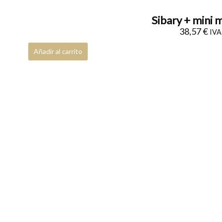
Packs de regalo
0
Sibary + mini 
Tarjeta de regalo
0
38,57
€
IVA 
Añadir al carrito