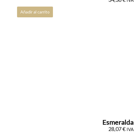
IVA 
Añadir al carrito
Esmeralda 
28,07
€
IVA 