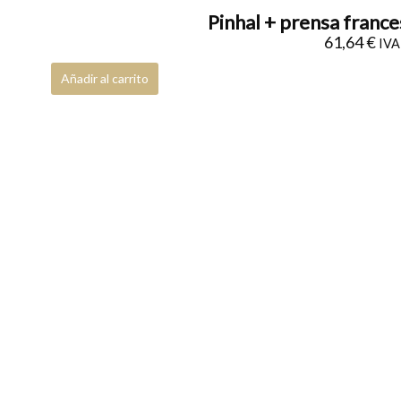
Pinhal + prensa france
61,64
€
IVA 
Añadir al carrito