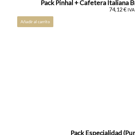
Pack Pinhal + Cafetera Italiana 
74,12
€
IVA 
Añadir al carrito
Pack Especialidad (Pur