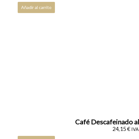
Añadir al carrito
Café Descafeinado a
24,15
€
IVA 