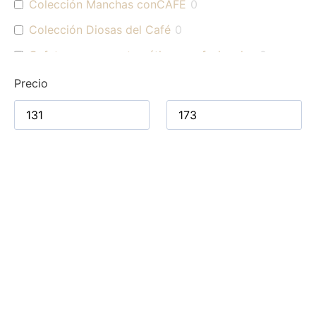
Colección Manchas conCAFÉ
0
Colección Diosas del Café
0
Cafeteras superautomáticas profesionales
0
Cafés para uso profesional
0
Precio
Cafés origen Colombia
0
Cafés
0
Cafés de especialidad
0
Blends
0
Cafés para hogar
0
Accesorios Jura
0
Kits de mantenimiento
0
Jarras de Leche
0
Molinillos
0