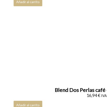
Añadir al carrito
Blend Dos Perlas café 
16,94
€
IVA 
Añadir al carrito