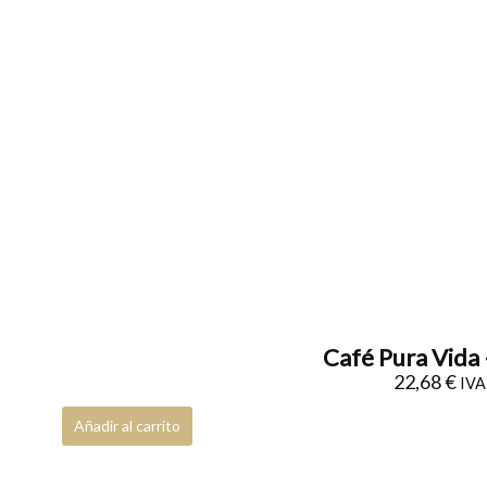
Café Pura Vida 
22,68
€
IVA 
Añadir al carrito