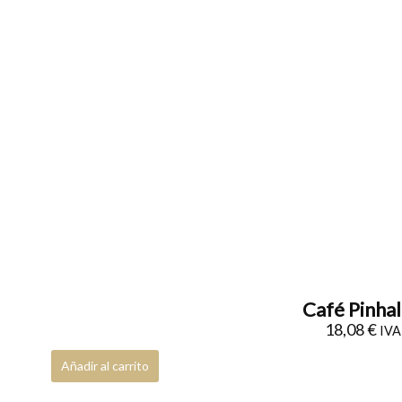
Café Pinhal
18,08
€
IVA 
Añadir al carrito