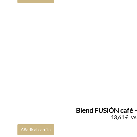
Blend FUSIÓN café –
13,61
€
IVA 
Añadir al carrito