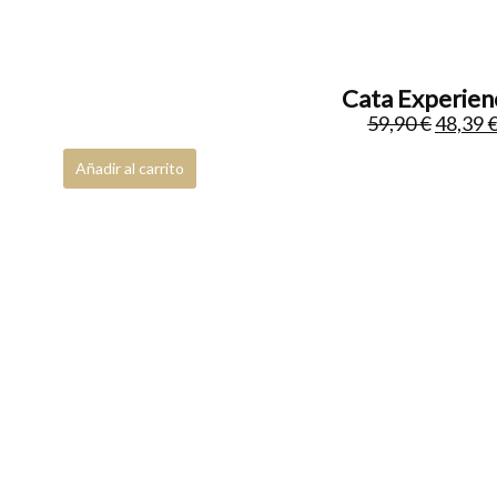
Kettles
1
Rinsers
0
Cata Experienc
Drippers
0
59,90
€
48,39
Sifones
0
Añadir al carrito
Quemadores
0
Coldbrew
0
Server & Glasses
0
Cafés origen Brasil
0
Cafés origen Nicaragua
0
Cafés origen Costa Rica
0
Cafés origen Kenia
0
Cafés origen Vietnam
0