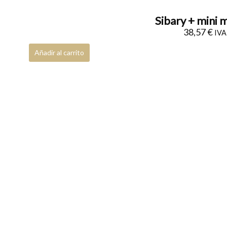
Packs de regalo
0
Sibary + mini 
Tarjeta de regalo
0
38,57
€
IVA 
Añadir al carrito