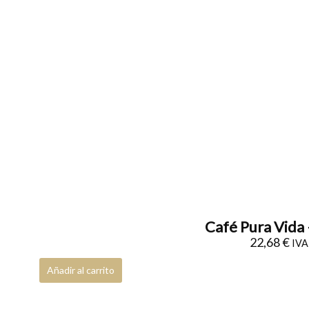
Café Pura Vida 
22,68
€
IVA 
Añadir al carrito