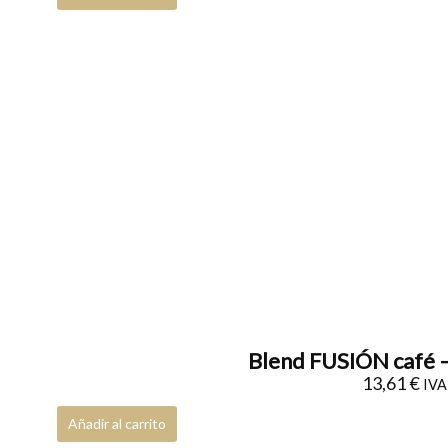
Blend FUSIÓN café –
13,61
€
IVA 
Añadir al carrito