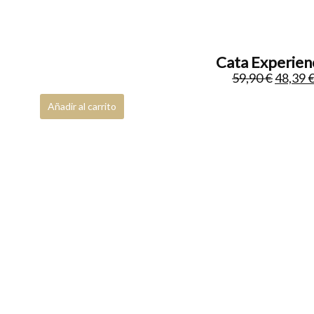
Kettles
0
Rinsers
0
Cata Experienc
Drippers
2
59,90
€
48,39
Sifones
0
Añadir al carrito
Quemadores
0
Coldbrew
0
Server & Glasses
0
Cafés origen Brasil
0
Cafés origen Nicaragua
0
Cafés origen Costa Rica
0
Cafés origen Kenia
0
Cafés origen Vietnam
0