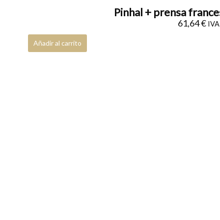
Pinhal + prensa france
61,64
€
IVA 
Añadir al carrito