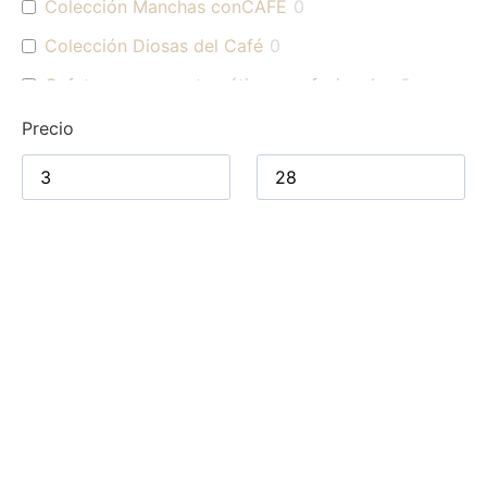
Colección Manchas conCAFÉ
0
Colección Diosas del Café
0
Cafeteras superautomáticas profesionales
0
Cafés para uso profesional
0
Precio
Cafés origen Colombia
0
Cafés
0
Cafés de especialidad
0
Blends
0
Cafés para hogar
0
Accesorios Jura
0
Kits de mantenimiento
0
Jarras de Leche
0
Molinillos
0