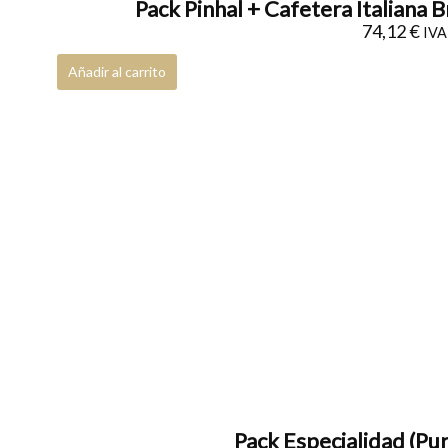
Pack Pinhal + Cafetera Italiana 
74,12
€
IVA 
Añadir al carrito
Pack Especialidad (Pur