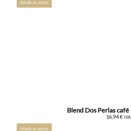
Añadir al carrito
Blend Dos Perlas café 
16,94
€
IVA 
Añadir al carrito