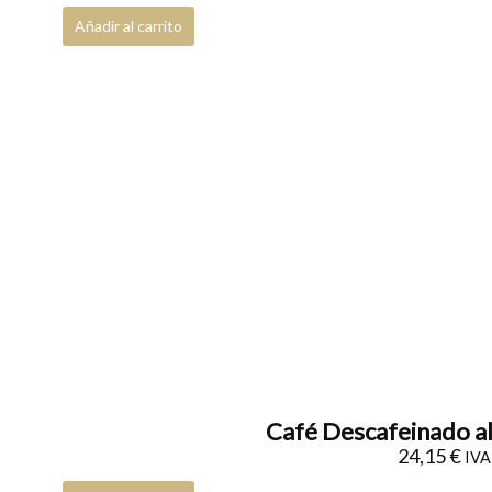
Añadir al carrito
Café Descafeinado a
24,15
€
IVA 