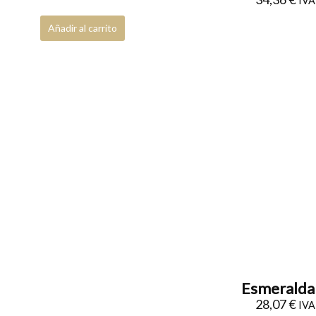
IVA 
Añadir al carrito
Esmeralda 
28,07
€
IVA 