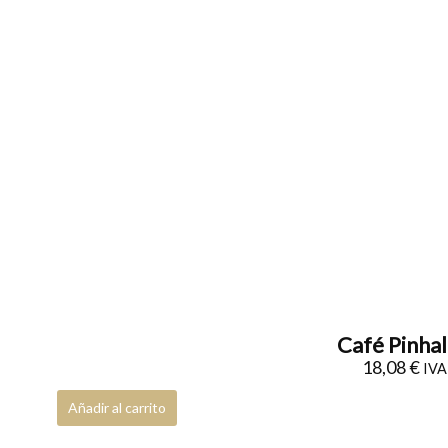
Café Pinhal
18,08
€
IVA 
Añadir al carrito