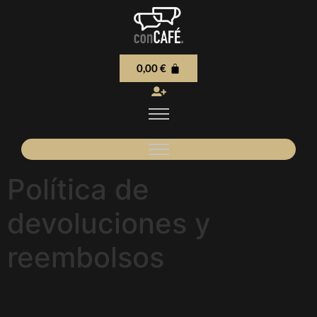
0,00
€
Política de
devoluciones y
reembolsos