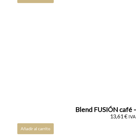
Blend FUSIÓN café –
13,61
€
IVA 
Añadir al carrito