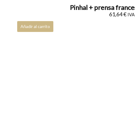
Pinhal + prensa france
61,64
€
IVA 
Añadir al carrito