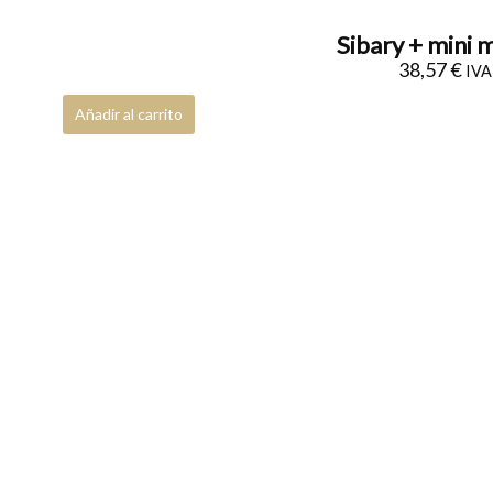
Packs de regalo
0
Sibary + mini 
Tarjeta de regalo
0
38,57
€
IVA 
Añadir al carrito