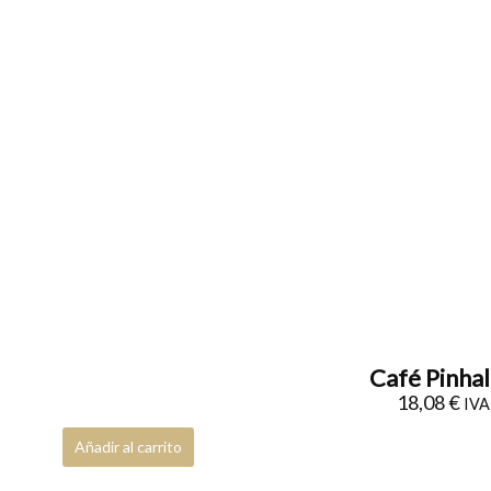
Café Pinhal
18,08
€
IVA 
Añadir al carrito