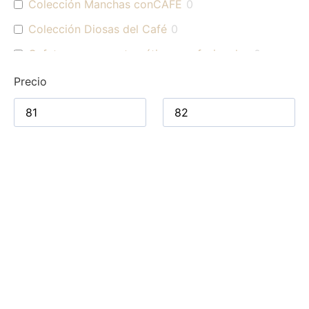
Colección Manchas conCAFÉ
0
Colección Diosas del Café
0
Cafeteras superautomáticas profesionales
0
Cafés para uso profesional
0
Precio
Cafés origen Colombia
0
Cafés
0
Cafés de especialidad
0
Blends
0
Cafés para hogar
0
Accesorios Jura
1
Kits de mantenimiento
0
Jarras de Leche
0
Molinillos
0