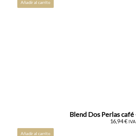
Añadir al carrito
Blend Dos Perlas café 
16,94
€
IVA 
Añadir al carrito