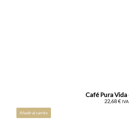
Café Pura Vida 
22,68
€
IVA 
Añadir al carrito