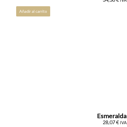
IVA 
Añadir al carrito
Esmeralda 
28,07
€
IVA 