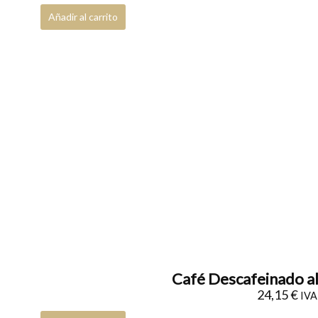
Añadir al carrito
Café Descafeinado a
24,15
€
IVA 