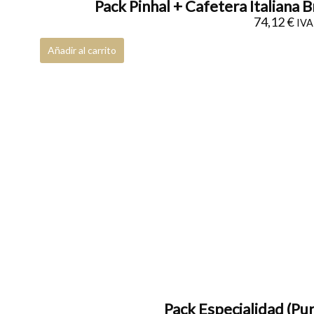
Pack Pinhal + Cafetera Italiana 
74,12
€
IVA 
Añadir al carrito
Pack Especialidad (Pur