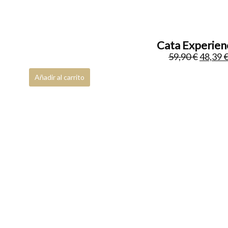
Kettles
0
Rinsers
0
Cata Experienc
Drippers
0
59,90
€
48,39
Sifones
0
Añadir al carrito
Quemadores
0
Coldbrew
0
Server & Glasses
0
Cafés origen Brasil
0
Cafés origen Nicaragua
0
Cafés origen Costa Rica
0
Cafés origen Kenia
0
Cafés origen Vietnam
0