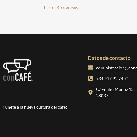
from 8 reviews
Datos de contacto
administracion@conc
+34 917 92 74 71
C/ Emilio Muñoz 15, 3
28037
¡Únete a la nueva cultura del café!