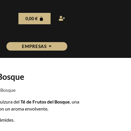
0,00
€
EMPRESAS
 Bosque
l Bosque
dulzura del
Té de Frutos del Bosque
, una
 con un aroma envolvente.
rámides.