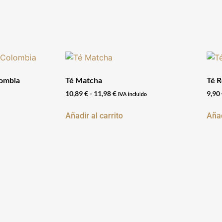
lombia
Té Matcha
Té R
10,89
€
-
11,98
€
9,90
IVA incluido
Añadir al carrito
Añad