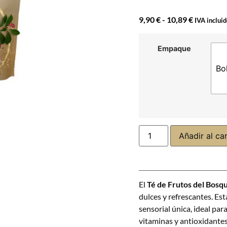
9,90
€
-
10,89
€
IVA inclui
Empaque
Bo
Añadir al car
El
Té de Frutos del Bosq
dulces y refrescantes. Est
sensorial única, ideal pa
vitaminas y antioxidantes