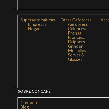
CAFETERAS
Superautomáticas
Otras Cafeteras
Acce
Empresas
Aeropress
Hogar
Coldbrew
Prensa
Francesa
Drippers
Grinder
Molinillos
Server &
Glasses
MI LIBRO: LA NUEVA CULTURA DEL CAFÉ
SOBRE CONCAFÉ
Contacto
Blog