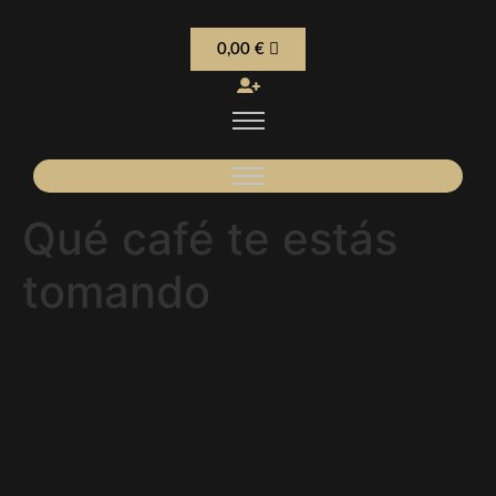
0,00
€
Qué café te estás
tomando