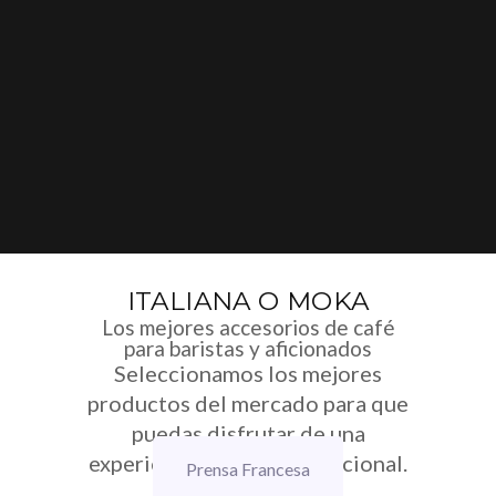
ITALIANA O MOKA
Los mejores accesorios de café
para baristas y aficionados
Seleccionamos los mejores
productos del mercado para que
puedas disfrutar de una
experiencia de café excepcional.
Prensa Francesa