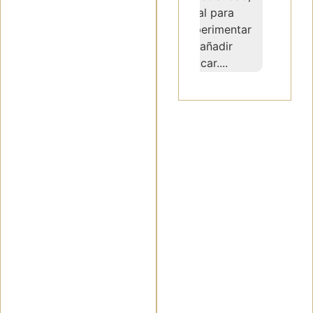
especialidad,
ideal para
con una
experimentar
magnífica
sin añadir
puntuación
azúcar....
de...