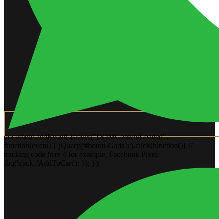
document.addEventListener("DOMContentLoaded",
function(event) { jQuery('#boton-Gads a').click(function(){ //
tracking code here // for example, Facebook Pixel:
fbq('track','AddToCart'); }); });