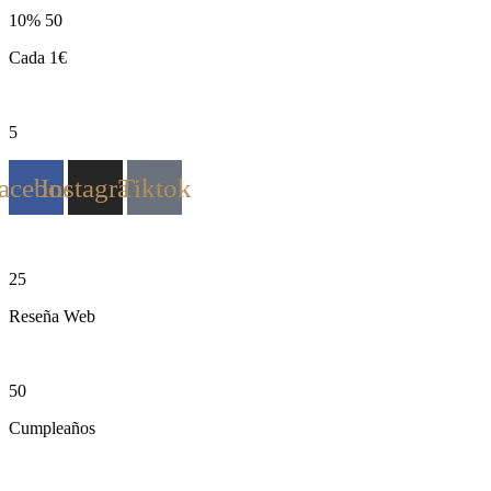
10% 50
Cada 1€
5
acebook
Instagram
Tiktok
25
Reseña Web
50
Cumpleaños