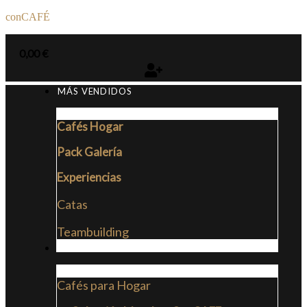
conCAFÉ
0,00
€
MÁS VENDIDOS
Cafés Hogar
Pack Galería
Experiencias
Catas
Teambuilding
CAFÉS
Cafés para Hogar