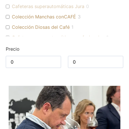
Cafeteras superautomáticas Jura
0
Colección Manchas conCAFÉ
3
Colección Diosas del Café
1
Cafeteras superautomáticas profesionales
0
Cafés para uso profesional
0
Precio
Cafés origen Colombia
2
Cafés
4
Cafés de especialidad
3
Blends
2
Cafés para hogar
4
Accesorios Jura
0
Kits de mantenimiento
0