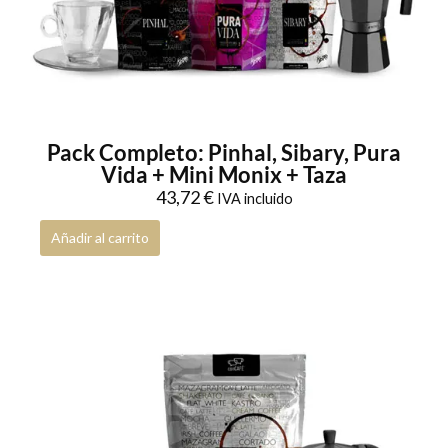
Calentador
0
Accesorios conCAFÉ
1
Termos
0
Tazas
1
Pack Completo: Pinhal, Sibary, Pura
Profesional
0
Vida + Mini Monix + Taza
Hogar
0
43,72
€
IVA incluido
Prensa Francesa
0
Añadir al carrito
ESPRO
0
Tés
6
Grinder
0
Colección Musas conCAFÉ
0
Cafeteras hogar
0
Accesorios
0