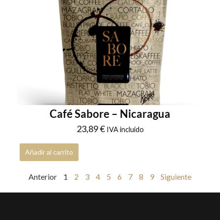
Café Sabore – Nicaragua
23,89
€
IVA incluido
Añadir al carrito
Anterior
1
2
3
4
5
6
7
8
9
Siguiente