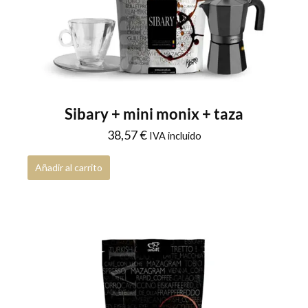
Tarjetas de regalo
0
Packs de regalo
0
Tarjeta de regalo
0
Sibary + mini monix + taza
38,57
€
IVA incluido
Añadir al carrito