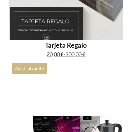
Cafés origen Vietnam
1
Marca
0
Jura
0
Brewista
0
Tarjeta Regalo
HARIO
0
20,00
€
-
300,00
€
RHINOWARES
0
Añadir al carrito
AEROPRESS
0
Purple
0
Blue for Ukraine Fundraising
0
Aeropress
0
Packs
0
Empresas
0