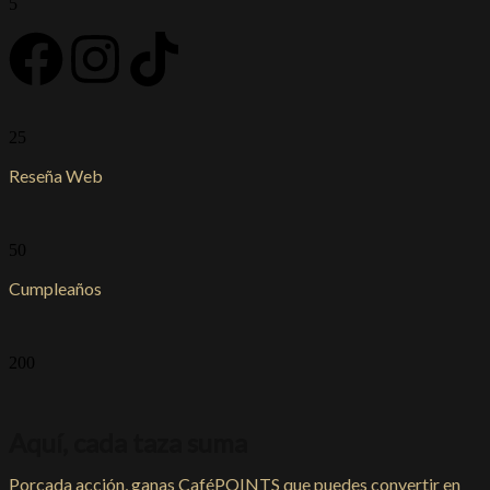
5
25
Reseña Web
50
Cumpleaños
200
Aquí, cada taza suma
Porcada acción, ganas CaféPOINTS que puedes convertir en