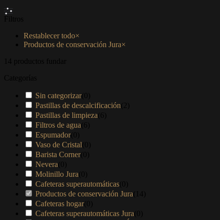
Filtros
Restablecer todo
×
Productos de conservación Jura
×
14
productos fundar
Categorías
Sin categorizar
(
0
)
Pastillas de descalcificación
(
2
)
Pastillas de limpieza
(
6
)
Filtros de agua
(
6
)
Espumador
(
0
)
Vaso de Cristal
(
0
)
Barista Corner
(
0
)
Nevera
(
0
)
Molinillo Jura
(
0
)
Cafeteras superautomáticas
(
0
)
Productos de conservación Jura
(
14
)
Cafeteras hogar
(
0
)
Cafeteras superautomáticas Jura
(
0
)