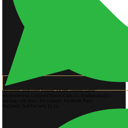
document.addEventListener("DOMContentLoaded",
function(event) { jQuery('#boton-Gads a').click(function(){ //
tracking code here // for example, Facebook Pixel:
fbq('track','AddToCart'); }); });