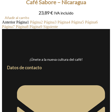
Café Sabore – Nicaragua
23,89
€
IVA incluido
Añadir al carrito
Anterior
Página
1
Página
2
Página
3
Página
4
Página
5
Página
6
Página
7
Página
8
Página
9
Siguiente
¡Únete a la nueva cultura del café!
Datos de contacto