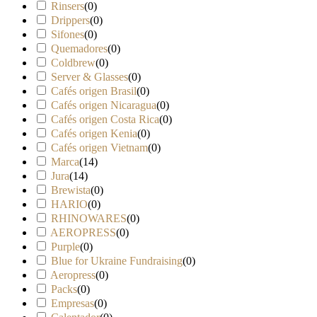
Rinsers
(
0
)
Drippers
(
0
)
Sifones
(
0
)
Quemadores
(
0
)
Coldbrew
(
0
)
Server & Glasses
(
0
)
Cafés origen Brasil
(
0
)
Cafés origen Nicaragua
(
0
)
Cafés origen Costa Rica
(
0
)
Cafés origen Kenia
(
0
)
Cafés origen Vietnam
(
0
)
Marca
(
14
)
Jura
(
14
)
Brewista
(
0
)
HARIO
(
0
)
RHINOWARES
(
0
)
AEROPRESS
(
0
)
Purple
(
0
)
Blue for Ukraine Fundraising
(
0
)
Aeropress
(
0
)
Packs
(
0
)
Empresas
(
0
)