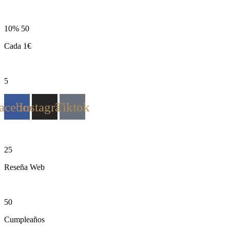
10% 50
Cada 1€
5
acebook
Instagram
Tiktok
25
Reseña Web
50
Cumpleaños