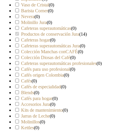
Vaso de Cristal
(
0
)
Barista Corner
(
0
)
Nevera
(
0
)
Molinillo Jura
(
0
)
Cafeteras superautomáticas
(
0
)
Productos de conservación Jura
(
14
)
Cafeteras hogar
(
0
)
Cafeteras superautomáticas Jura
(
0
)
Colección Manchas conCAFÉ
(
0
)
Colección Diosas del Café
(
0
)
Cafeteras superautomáticas profesionales
(
0
)
Cafés para uso profesional
(
0
)
Cafés origen Colombia
(
0
)
Cafés
(
0
)
Cafés de especialidad
(
0
)
Blends
(
0
)
Cafés para hogar
(
0
)
Accesorios Jura
(
0
)
Kits de mantenimiento
(
0
)
Jarras de Leche
(
0
)
Molinillos
(
0
)
Kettles
(
0
)