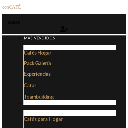
conCAFÉ
0,00
€
MÁS VENDIDOS
Cafés Hogar
Pack Galería
Experiencias
Catas
Teambuilding
CAFÉS
Cafés para Hogar