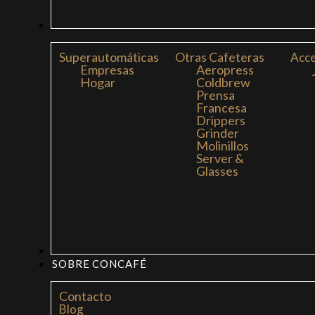
CAFETERAS
Superautomáticas
Otras Cafeteras
Acce
Empresas
Aeropress
Hogar
Coldbrew
Prensa
Francesa
Drippers
Grinder
Molinillos
Server &
Glasses
MI LIBRO: LA NUEVA CULTURA DEL CAFÉ
SOBRE CONCAFÉ
Contacto
Blog