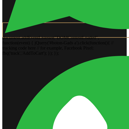
document.addEventListener("DOMContentLoaded",
function(event) { jQuery('#boton-Gads a').click(function(){ //
tracking code here // for example, Facebook Pixel:
fbq('track','AddToCart'); }); });