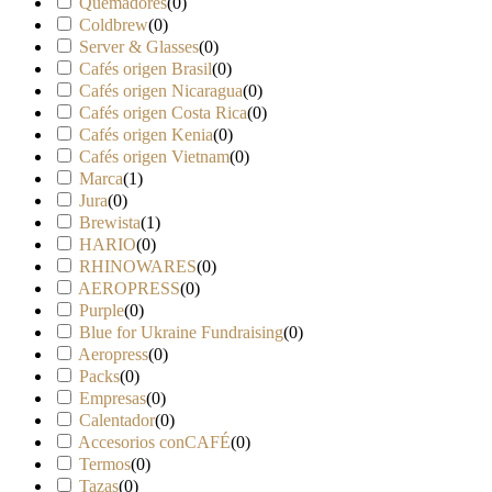
Quemadores
(
0
)
Coldbrew
(
0
)
Server & Glasses
(
0
)
Cafés origen Brasil
(
0
)
Cafés origen Nicaragua
(
0
)
Cafés origen Costa Rica
(
0
)
Cafés origen Kenia
(
0
)
Cafés origen Vietnam
(
0
)
Marca
(
1
)
Jura
(
0
)
Brewista
(
1
)
HARIO
(
0
)
RHINOWARES
(
0
)
AEROPRESS
(
0
)
Purple
(
0
)
Blue for Ukraine Fundraising
(
0
)
Aeropress
(
0
)
Packs
(
0
)
Empresas
(
0
)
Calentador
(
0
)
Accesorios conCAFÉ
(
0
)
Termos
(
0
)
Tazas
(
0
)