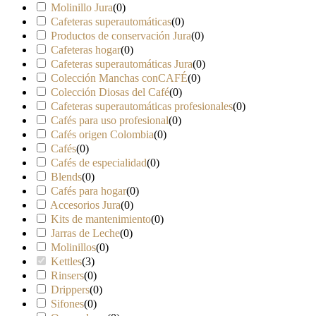
Molinillo Jura
(
0
)
Cafeteras superautomáticas
(
0
)
Productos de conservación Jura
(
0
)
Cafeteras hogar
(
0
)
Cafeteras superautomáticas Jura
(
0
)
Colección Manchas conCAFÉ
(
0
)
Colección Diosas del Café
(
0
)
Cafeteras superautomáticas profesionales
(
0
)
Cafés para uso profesional
(
0
)
Cafés origen Colombia
(
0
)
Cafés
(
0
)
Cafés de especialidad
(
0
)
Blends
(
0
)
Cafés para hogar
(
0
)
Accesorios Jura
(
0
)
Kits de mantenimiento
(
0
)
Jarras de Leche
(
0
)
Molinillos
(
0
)
Kettles
(
3
)
Rinsers
(
0
)
Drippers
(
0
)
Sifones
(
0
)