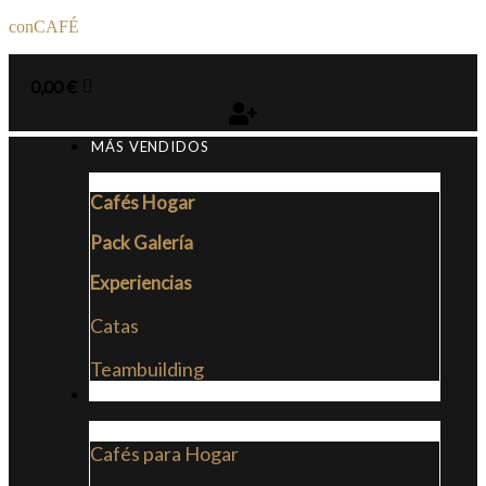
conCAFÉ
0,00
€
MÁS VENDIDOS
Cafés Hogar
Pack Galería
Experiencias
Catas
Teambuilding
CAFÉS
Cafés para Hogar