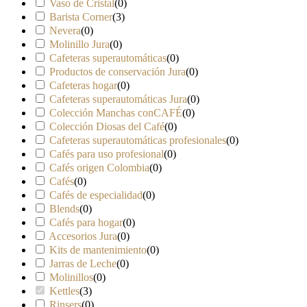
Vaso de Cristal
(
0
)
Barista Corner
(
3
)
Nevera
(
0
)
Molinillo Jura
(
0
)
Cafeteras superautomáticas
(
0
)
Productos de conservación Jura
(
0
)
Cafeteras hogar
(
0
)
Cafeteras superautomáticas Jura
(
0
)
Colección Manchas conCAFÉ
(
0
)
Colección Diosas del Café
(
0
)
Cafeteras superautomáticas profesionales
(
0
)
Cafés para uso profesional
(
0
)
Cafés origen Colombia
(
0
)
Cafés
(
0
)
Cafés de especialidad
(
0
)
Blends
(
0
)
Cafés para hogar
(
0
)
Accesorios Jura
(
0
)
Kits de mantenimiento
(
0
)
Jarras de Leche
(
0
)
Molinillos
(
0
)
Kettles
(
3
)
Rinsers
(
0
)