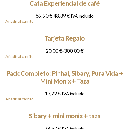
Cata Experiencial de café
El
El
59,90
€
48,39
€
IVA incluido
precio
precio
Añadir al carrito
original
actual
era:
es:
Tarjeta Regalo
59,90 €.
48,39 €.
20,00
€
-
300,00
€
Añadir al carrito
Pack Completo: Pinhal, Sibary, Pura Vida +
Mini Monix + Taza
43,72
€
IVA incluido
Añadir al carrito
Sibary + mini monix + taza
38,57
€
IVA incluido