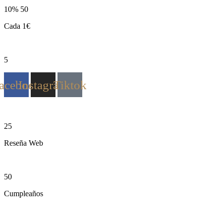
10% 50
Cada 1€
5
acebook
Instagram
Tiktok
25
Reseña Web
50
Cumpleaños