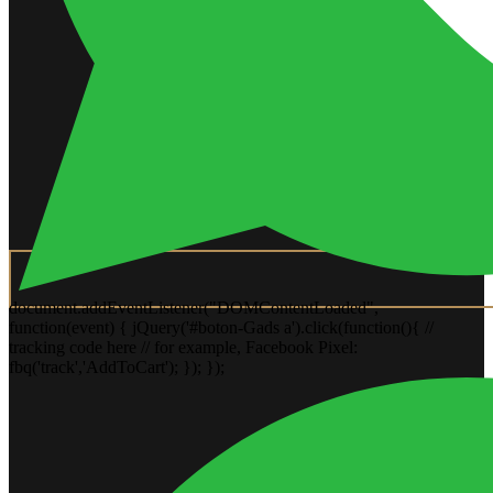
document.addEventListener("DOMContentLoaded",
function(event) { jQuery('#boton-Gads a').click(function(){ //
tracking code here // for example, Facebook Pixel:
fbq('track','AddToCart'); }); });