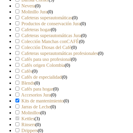
Nevera
(
0
)
Molinillo Jura
(
0
)
Cafeteras superautomáticas
(
0
)
Productos de conservación Jura
(
0
)
Cafeteras hogar
(
0
)
Cafeteras superautomáticas Jura
(
0
)
Colección Manchas conCAFÉ
(
0
)
Colección Diosas del Café
(
0
)
Cafeteras superautomáticas profesionales
(
0
)
Cafés para uso profesional
(
0
)
Cafés origen Colombia
(
0
)
Cafés
(
0
)
Cafés de especialidad
(
0
)
Blends
(
0
)
Cafés para hogar
(
0
)
Accesorios Jura
(
0
)
Kits de mantenimiento
(
0
)
Jarras de Leche
(
0
)
Molinillos
(
0
)
Kettles
(
3
)
Rinsers
(
0
)
Drippers
(
0
)