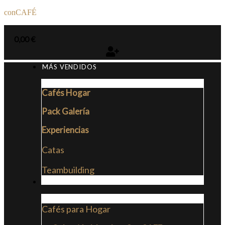
conCAFÉ
0,00
€
MÁS VENDIDOS
Cafés Hogar
Pack Galería
Experiencias
Catas
Teambuilding
CAFÉS
Cafés para Hogar