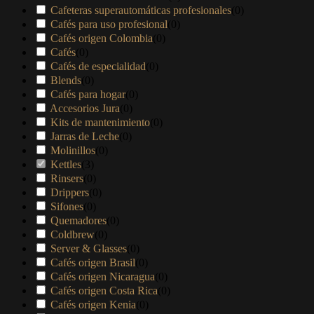
Cafeteras superautomáticas profesionales
(
0
)
Cafés para uso profesional
(
0
)
Cafés origen Colombia
(
0
)
Cafés
(
0
)
Cafés de especialidad
(
0
)
Blends
(
0
)
Cafés para hogar
(
0
)
Accesorios Jura
(
0
)
Kits de mantenimiento
(
0
)
Jarras de Leche
(
0
)
Molinillos
(
0
)
Kettles
(
3
)
Rinsers
(
0
)
Drippers
(
0
)
Sifones
(
0
)
Quemadores
(
0
)
Coldbrew
(
0
)
Server & Glasses
(
0
)
Cafés origen Brasil
(
0
)
Cafés origen Nicaragua
(
0
)
Cafés origen Costa Rica
(
0
)
Cafés origen Kenia
(
0
)