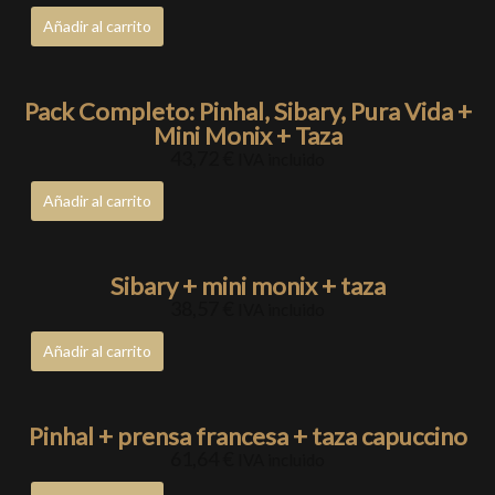
Añadir al carrito
Pack Completo: Pinhal, Sibary, Pura Vida +
Mini Monix + Taza
43,72
€
IVA incluido
Añadir al carrito
Sibary + mini monix + taza
38,57
€
IVA incluido
Añadir al carrito
Pinhal + prensa francesa + taza capuccino
61,64
€
IVA incluido