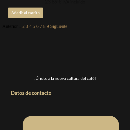
23,89
€
IVA incluido
Añadir al carrito
Anterior
1
2
3
4
5
6
7
8
9
Siguiente
¡Únete a la nueva cultura del café!
Datos de contacto