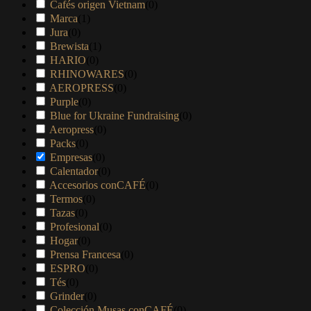
Cafés origen Vietnam
(
0
)
Marca
(
1
)
Jura
(
0
)
Brewista
(
1
)
HARIO
(
0
)
RHINOWARES
(
0
)
AEROPRESS
(
0
)
Purple
(
0
)
Blue for Ukraine Fundraising
(
0
)
Aeropress
(
0
)
Packs
(
0
)
Empresas
(
0
)
Calentador
(
0
)
Accesorios conCAFÉ
(
0
)
Termos
(
0
)
Tazas
(
0
)
Profesional
(
0
)
Hogar
(
0
)
Prensa Francesa
(
0
)
ESPRO
(
0
)
Tés
(
0
)
Grinder
(
0
)
Colección Musas conCAFÉ
(
0
)