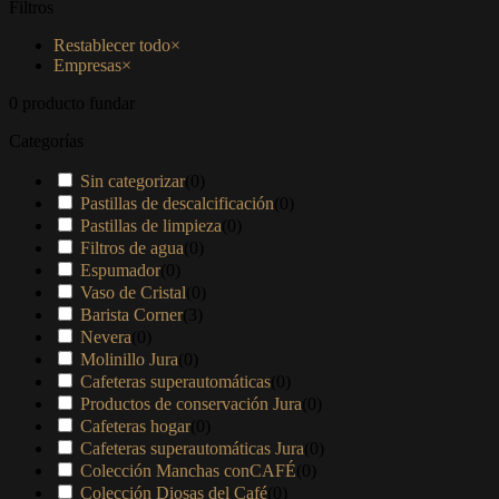
Filtros
Restablecer todo
×
Empresas
×
0
producto fundar
Categorías
Sin categorizar
(
0
)
Pastillas de descalcificación
(
0
)
Pastillas de limpieza
(
0
)
Filtros de agua
(
0
)
Espumador
(
0
)
Vaso de Cristal
(
0
)
Barista Corner
(
3
)
Nevera
(
0
)
Molinillo Jura
(
0
)
Cafeteras superautomáticas
(
0
)
Productos de conservación Jura
(
0
)
Cafeteras hogar
(
0
)
Cafeteras superautomáticas Jura
(
0
)
Colección Manchas conCAFÉ
(
0
)
Colección Diosas del Café
(
0
)