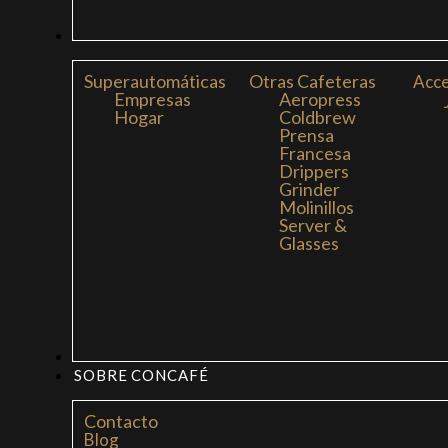
CAFETERAS
Superautomáticas
Otras Cafeteras
Acce
Empresas
Aeropress
Hogar
Coldbrew
Prensa
Francesa
Drippers
Grinder
Molinillos
Server &
Glasses
MI LIBRO: LA NUEVA CULTURA DEL CAFÉ
SOBRE CONCAFÉ
Contacto
Blog