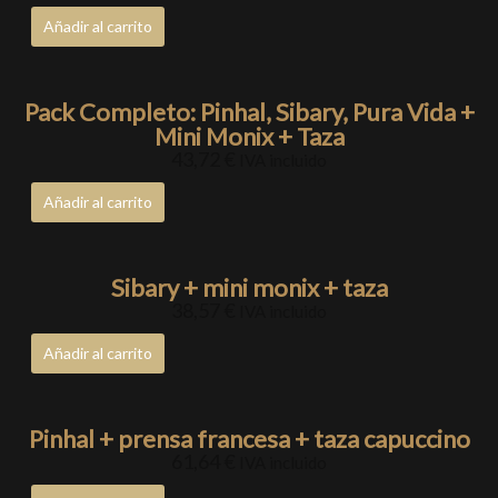
Añadir al carrito
Pack Completo: Pinhal, Sibary, Pura Vida +
Mini Monix + Taza
43,72
€
IVA incluido
Añadir al carrito
Sibary + mini monix + taza
38,57
€
IVA incluido
Añadir al carrito
Pinhal + prensa francesa + taza capuccino
61,64
€
IVA incluido