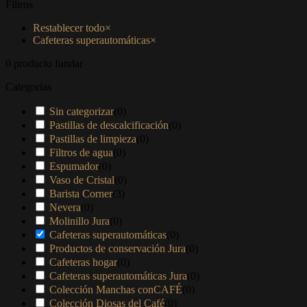
Filtros
Restablecer todo
×
Cafeteras superautomáticas
×
0
producto fundar
Categorías
Sin categorizar
(
0
)
Pastillas de descalcificación
(
0
)
Pastillas de limpieza
(
0
)
Filtros de agua
(
0
)
Espumador
(
0
)
Vaso de Cristal
(
0
)
Barista Corner
(
3
)
Nevera
(
0
)
Molinillo Jura
(
0
)
Cafeteras superautomáticas
(
0
)
Productos de conservación Jura
(
0
)
Cafeteras hogar
(
0
)
Cafeteras superautomáticas Jura
(
0
)
Colección Manchas conCAFÉ
(
0
)
Colección Diosas del Café
(
0
)