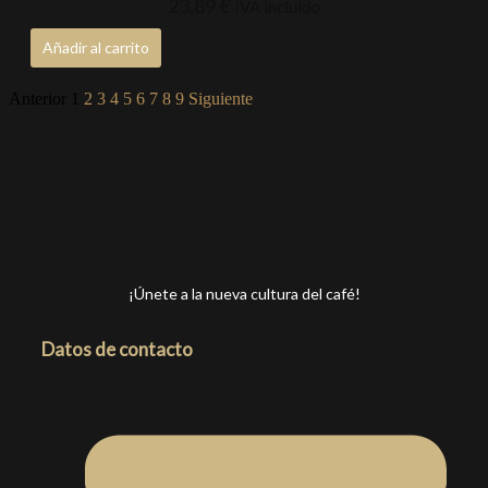
23,89
€
IVA incluido
Añadir al carrito
Anterior
1
2
3
4
5
6
7
8
9
Siguiente
¡Únete a la nueva cultura del café!
Datos de contacto