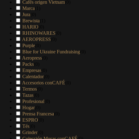
Cafés origen Vietnam
(
0
)
Marca
(
1
)
Jura
(
0
)
Brewista
(
1
)
HARIO
(
0
)
RHINOWARES
(
0
)
AEROPRESS
(
0
)
Purple
(
0
)
Blue for Ukraine Fundraising
(
0
)
Aeropress
(
0
)
Packs
(
0
)
Empresas
(
0
)
Calentador
(
0
)
Accesorios conCAFÉ
(
0
)
Termos
(
0
)
Tazas
(
0
)
Profesional
(
0
)
Hogar
(
0
)
Prensa Francesa
(
0
)
ESPRO
(
0
)
Tés
(
0
)
Grinder
(
0
)
Colección Musas conCAFÉ
(
0
)