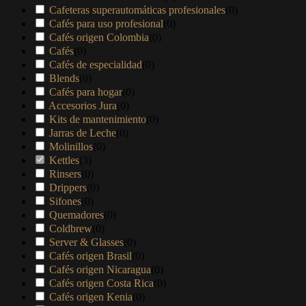
Cafeteras superautomáticas profesionales
(
0
)
Cafés para uso profesional
(
0
)
Cafés origen Colombia
(
0
)
Cafés
(
0
)
Cafés de especialidad
(
0
)
Blends
(
0
)
Cafés para hogar
(
0
)
Accesorios Jura
(
0
)
Kits de mantenimiento
(
0
)
Jarras de Leche
(
0
)
Molinillos
(
0
)
Kettles
(
3
)
Rinsers
(
0
)
Drippers
(
0
)
Sifones
(
0
)
Quemadores
(
0
)
Coldbrew
(
0
)
Server & Glasses
(
0
)
Cafés origen Brasil
(
0
)
Cafés origen Nicaragua
(
0
)
Cafés origen Costa Rica
(
0
)
Cafés origen Kenia
(
0
)