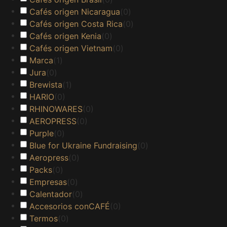
Cafés origen Nicaragua
(
0
)
Cafés origen Costa Rica
(
0
)
Cafés origen Kenia
(
0
)
Cafés origen Vietnam
(
0
)
Marca
(
1
)
Jura
(
0
)
Brewista
(
1
)
HARIO
(
0
)
RHINOWARES
(
0
)
AEROPRESS
(
0
)
Purple
(
0
)
Blue for Ukraine Fundraising
(
0
)
Aeropress
(
0
)
Packs
(
0
)
Empresas
(
0
)
Calentador
(
0
)
Accesorios conCAFÉ
(
0
)
Termos
(
0
)