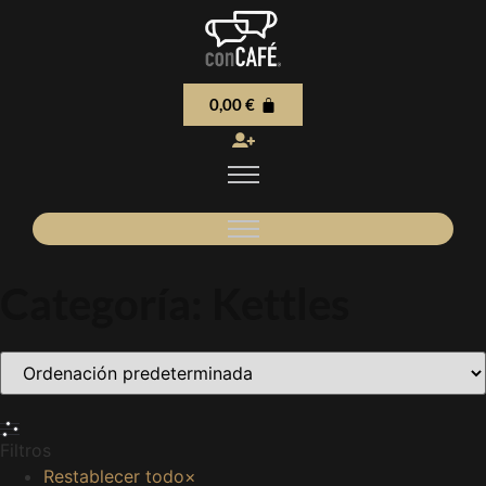
0,00
€
Categoría: Kettles
Filtros
Restablecer todo
×