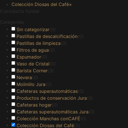
Colección Diosas del Café
×
0
producto fundar
Categorías
Sin categorizar
(
0
)
Pastillas de descalcificación
(
0
)
Pastillas de limpieza
(
0
)
Filtros de agua
(
0
)
Espumador
(
0
)
Vaso de Cristal
(
0
)
Barista Corner
(
3
)
Nevera
(
0
)
Molinillo Jura
(
0
)
Cafeteras superautomáticas
(
0
)
Productos de conservación Jura
(
0
)
Cafeteras hogar
(
0
)
Cafeteras superautomáticas Jura
(
0
)
Colección Manchas conCAFÉ
(
0
)
Colección Diosas del Café
(
0
)