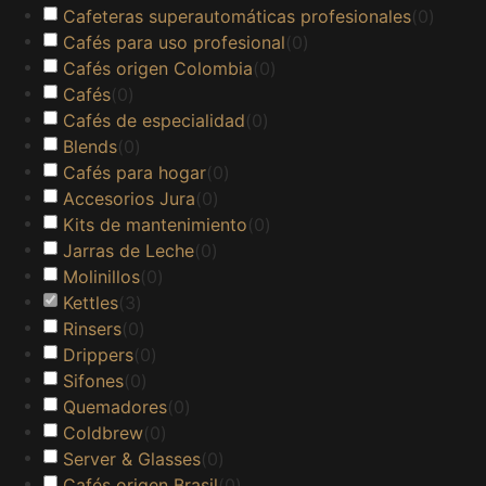
Cafeteras superautomáticas profesionales
(
0
)
Cafés para uso profesional
(
0
)
Cafés origen Colombia
(
0
)
Cafés
(
0
)
Cafés de especialidad
(
0
)
Blends
(
0
)
Cafés para hogar
(
0
)
Accesorios Jura
(
0
)
Kits de mantenimiento
(
0
)
Jarras de Leche
(
0
)
Molinillos
(
0
)
Kettles
(
3
)
Rinsers
(
0
)
Drippers
(
0
)
Sifones
(
0
)
Quemadores
(
0
)
Coldbrew
(
0
)
Server & Glasses
(
0
)
Cafés origen Brasil
(
0
)